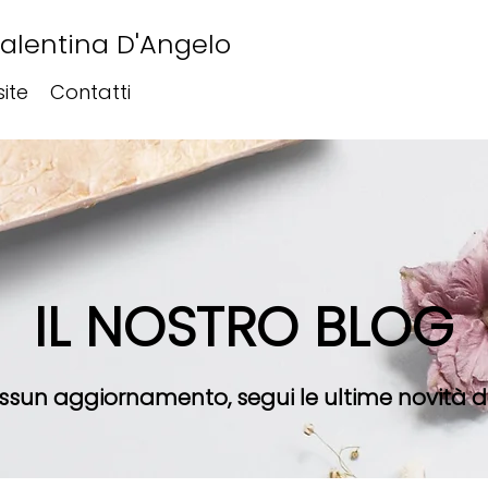
Valentina D'Angelo
site
Contatti
IL NOSTRO BLOG
sun aggiornamento, segui le ultime novità d