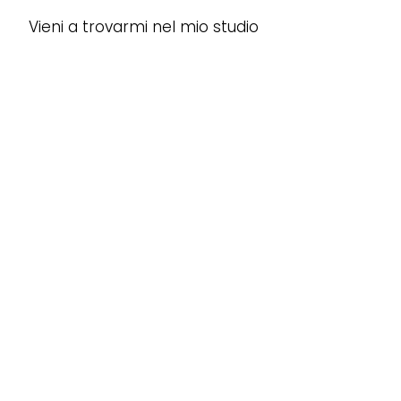
Vieni a trovarmi nel mio studio
©2025 di Dott.ssa Valentina D'Angelo
Ordine dei Biologi del Lazio e dell'Abruzzo
AA_100019
p.iva
11351921009
Sito web creato da THINK TANK WEB