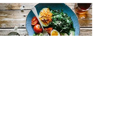
Precedente
Successivo
©2025 di Dott.ssa Valentina D'Angelo
Ordine dei Biologi del Lazio e dell'Abruzzo
AA_100019
p.iva
11351921009