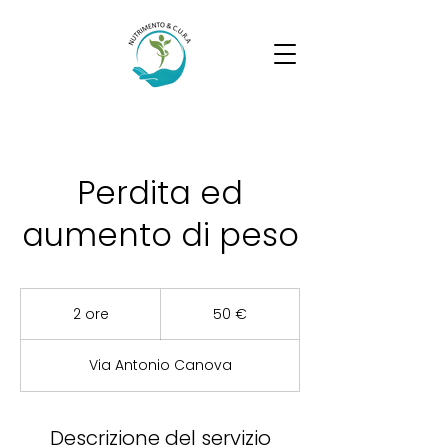
Perdita ed
aumento di peso
50
euro
2 ore
2
50 €
o
r
Via Antonio Canova
e
Descrizione del servizio