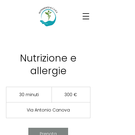
Nutrizione e
allergie
300
euro
30 minuti
3
300 €
0
m
Via Antonio Canova
i
n
u
t
Prenota
i